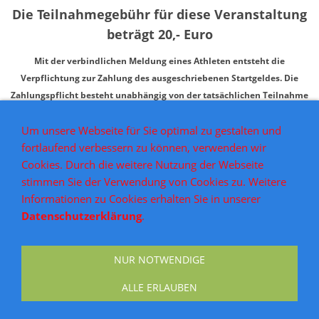
Die Teilnahmegebühr für diese Veranstaltung
beträgt 20,- Euro
Mit der verbindlichen Meldung eines Athleten entsteht die
Verpflichtung zur Zahlung des ausgeschriebenen Startgeldes. Die
Zahlungspflicht besteht unabhängig von der tatsächlichen Teilnahme
am Wettkampf für alle fristgerecht gemeldeten Athleten.
Um unsere Webseite für Sie optimal zu gestalten und
Eine Erstattung des Startgeldes bei Nichtantritt oder Abmeldung nach
fortlaufend verbessern zu können, verwenden wir
Meldeschluss ist grundsätzlich ausgeschlossen. Dies gilt auch bei
Cookies. Durch die weitere Nutzung der Webseite
kurzfristiger Verhinderung des Athleten.
stimmen Sie der Verwendung von Cookies zu. Weitere
Abweichende Regelungen können ausschließlich in der jeweiligen
Informationen zu Cookies erhalten Sie in unserer
Ausschreibung ausdrücklich vorgesehen werden.
Datenschutzerklärung
.
NUR NOTWENDIGE
AGB
Widerrufsrecht
Versand & Zahlung
Impressum
Datenschutz
Kontakt
ALLE ERLAUBEN