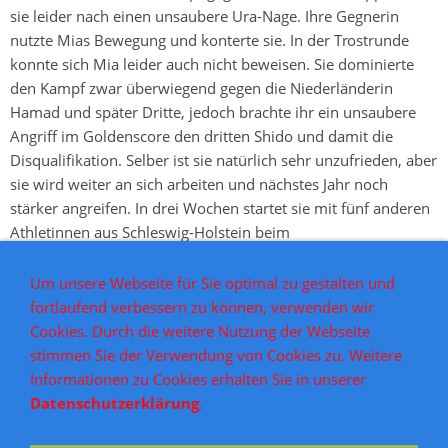
sie leider nach einen unsaubere Ura-Nage. Ihre Gegnerin
nutzte Mias Bewegung und konterte sie. In der Trostrunde
konnte sich Mia leider auch nicht beweisen. Sie dominierte
den Kampf zwar überwiegend gegen die Niederländerin
Hamad und später Dritte, jedoch brachte ihr ein unsaubere
Angriff im Goldenscore den dritten Shido und damit die
Disqualifikation. Selber ist sie natürlich sehr unzufrieden, aber
sie wird weiter an sich arbeiten und nächstes Jahr noch
stärker angreifen. In drei Wochen startet sie mit fünf anderen
Athletinnen aus Schleswig-Holstein beim
Bundesssichtungsturnier in Holzwickede. Dort kann sie
bereits zeigen, dass sie aus ihren "Fehlern" gelernt hat!
Um unsere Webseite für Sie optimal zu gestalten und
fortlaufend verbessern zu können, verwenden wir
"Ich bin dennoch zufrieden und glaube an dich. Ich werde dich
Cookies. Durch die weitere Nutzung der Webseite
und alle anderen Athletinnen unterstützen, so gut ich kann!",
stimmen Sie der Verwendung von Cookies zu. Weitere
sagt Landestrainerin Hanna Thimsen.
Informationen zu Cookies erhalten Sie in unserer
Bild und Bericht: Hanna Thimsen
Datenschutzerklärung
.