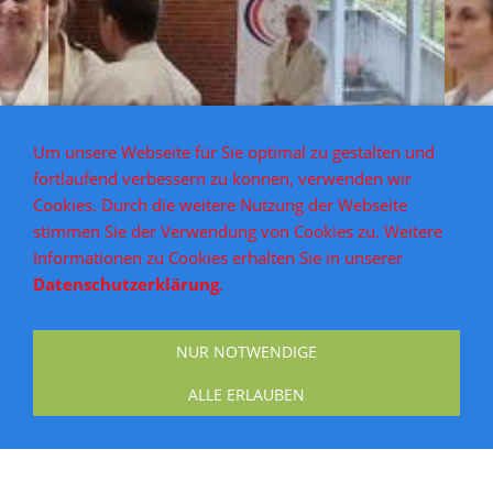
Um unsere Webseite für Sie optimal zu gestalten und
fortlaufend verbessern zu können, verwenden wir
Cookies. Durch die weitere Nutzung der Webseite
stimmen Sie der Verwendung von Cookies zu. Weitere
Informationen zu Cookies erhalten Sie in unserer
Datenschutzerklärung
.
NUR NOTWENDIGE
ALLE ERLAUBEN