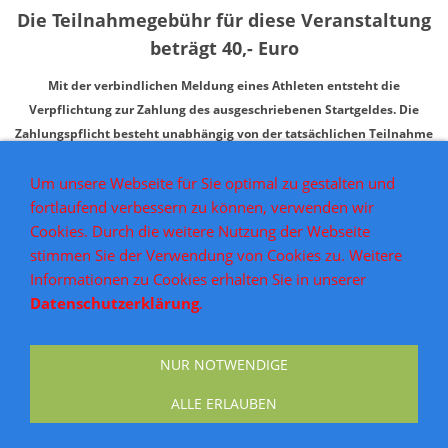
Die Teilnahmegebühr für diese Veranstaltung
beträgt 40,- Euro
Mit der verbindlichen Meldung eines Athleten entsteht die
Verpflichtung zur Zahlung des ausgeschriebenen Startgeldes. Die
Zahlungspflicht besteht unabhängig von der tatsächlichen Teilnahme
am Wettkampf für alle fristgerecht gemeldeten Athleten.
Um unsere Webseite für Sie optimal zu gestalten und
Eine Erstattung des Startgeldes bei Nichtantritt oder Abmeldung nach
fortlaufend verbessern zu können, verwenden wir
Meldeschluss ist grundsätzlich ausgeschlossen. Dies gilt auch bei
Cookies. Durch die weitere Nutzung der Webseite
kurzfristiger Verhinderung des Athleten.
stimmen Sie der Verwendung von Cookies zu. Weitere
Abweichende Regelungen können ausschließlich in der jeweiligen
Informationen zu Cookies erhalten Sie in unserer
Ausschreibung ausdrücklich vorgesehen werden.
Datenschutzerklärung
.
NUR NOTWENDIGE
AGB
Widerrufsrecht
Versand & Zahlung
Impressum
Datenschutz
Kontakt
ALLE ERLAUBEN