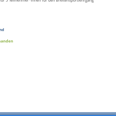
 für 5 Teilnehmer*Innen für den Breitensportlehrgang
nd
rhanden